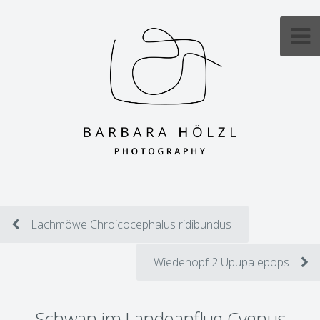
Lachmöwe Chroicocephalus ridibundus
Wiedehopf 2 Upupa epops
Schwan im Landeanflug Cygnus